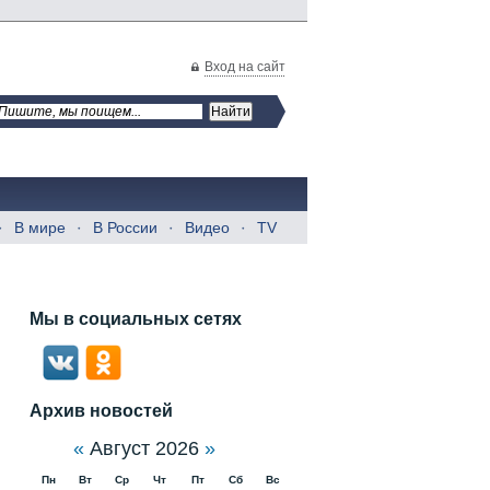
Вход на сайт
В мире
В России
Видео
TV
Мы в социальных сетях
Архив новостей
«
Август 2026
»
Пн
Вт
Ср
Чт
Пт
Сб
Вс