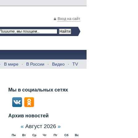
Вход на сайт
В мире
В России
Видео
TV
Мы в социальных сетях
Архив новостей
«
Август 2026
»
Пн
Вт
Ср
Чт
Пт
Сб
Вс