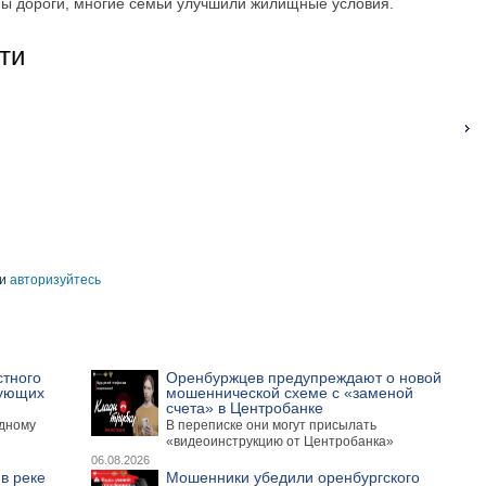
ы дороги, многие семьи улучшили жилищные условия.
ти
и
авторизуйтесь
стного
Оренбуржцев предупреждают о новой
вующих
мошеннической схеме с «заменой
счета» в Центробанке
одному
В переписке они могут присылать
«видеоинструкцию от Центробанка»
06.08.2026
в реке
Мошенники убедили оренбургского