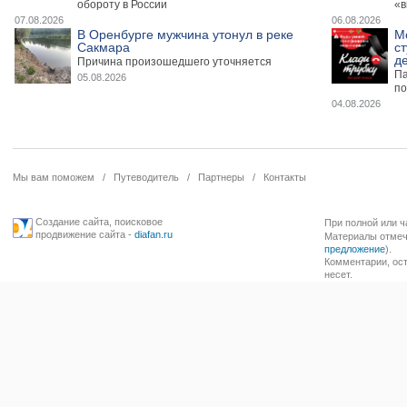
обороту в России
«в
07.08.2026
06.08.2026
В Оренбурге мужчина утонул в реке
М
Сакмара
ст
де
Причина произошедшего уточняется
Па
05.08.2026
по
04.08.2026
Мы вам поможем
/
Путеводитель
/
Партнеры
/
Контакты
Создание сайта
,
поисковое
При полной или ч
продвижение сайта
-
diafan.ru
Материалы отмече
предложение
).
Комментарии, ост
несет.