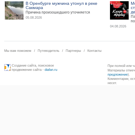
В Оренбурге мужчина утонул в реке
М
Сакмара
ст
де
Причина произошедшего уточняется
Па
05.08.2026
по
04.08.2026
Мы вам поможем
/
Путеводитель
/
Партнеры
/
Контакты
Создание сайта
,
поисковое
При полной или ч
продвижение сайта
-
diafan.ru
Материалы отмече
предложение
).
Комментарии, ост
несет.