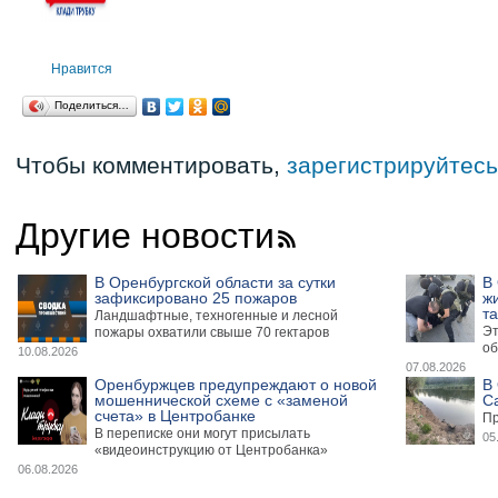
Нравится
Поделиться…
Чтобы комментировать,
зарегистрируйтесь
Другие новости
В Оренбургской области за сутки
В
зафиксировано 25 пожаров
ж
та
Ландшафтные, техногенные и лесной
Эт
пожары охватили свыше 70 гектаров
об
10.08.2026
07.08.2026
Оренбуржцев предупреждают о новой
В 
мошеннической схеме с «заменой
С
счета» в Центробанке
Пр
В переписке они могут присылать
05
«видеоинструкцию от Центробанка»
06.08.2026