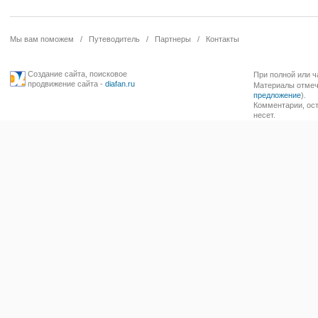
Мы вам поможем
/
Путеводитель
/
Партнеры
/
Контакты
Создание сайта
,
поисковое
При полной или ч
продвижение сайта
-
diafan.ru
Материалы отмече
предложение
).
Комментарии, ост
несет.