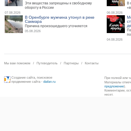
Эти вещества запрещены к свободному
В 
обороту в России
«в
07.08.2026
06.08.2026
В Оренбурге мужчина утонул в реке
М
Сакмара
ст
де
Причина произошедшего уточняется
Па
05.08.2026
по
04.08.2026
Мы вам поможем
/
Путеводитель
/
Партнеры
/
Контакты
Создание сайта
,
поисковое
При полной или ч
продвижение сайта
-
diafan.ru
Материалы отмече
предложение
).
Комментарии, ост
несет.