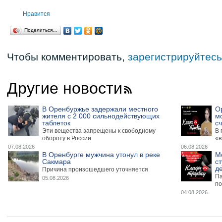
Нравится
Поделиться…
Чтобы комментировать,
зарегистрируйтесь
Другие новости
В Оренбуржье задержали местного
О
жителя с 2 000 сильнодействующих
м
таблеток
сч
Эти вещества запрещены к свободному
В 
обороту в России
«в
07.08.2026
06.08.2026
В Оренбурге мужчина утонул в реке
М
Сакмара
ст
де
Причина произошедшего уточняется
Па
05.08.2026
по
04.08.2026