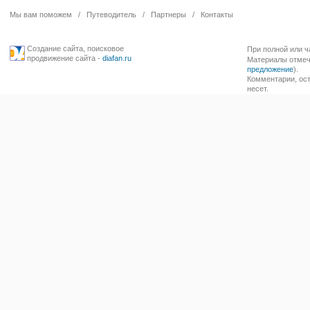
Мы вам поможем
/
Путеводитель
/
Партнеры
/
Контакты
Создание сайта
,
поисковое
При полной или ч
продвижение сайта
-
diafan.ru
Материалы отмече
предложение
).
Комментарии, ост
несет.