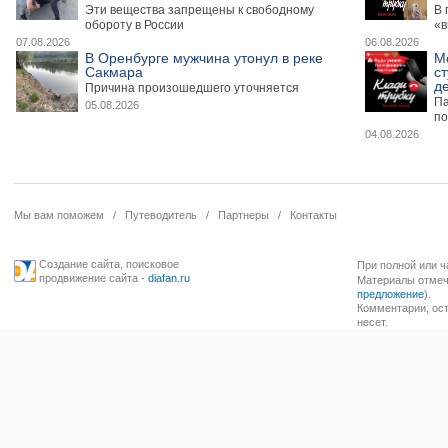
Эти вещества запрещены к свободному
В 
обороту в России
«в
07.08.2026
06.08.2026
В Оренбурге мужчина утонул в реке
М
Сакмара
ст
де
Причина произошедшего уточняется
Па
05.08.2026
по
04.08.2026
Мы вам поможем
/
Путеводитель
/
Партнеры
/
Контакты
Создание сайта
,
поисковое
При полной или ч
продвижение сайта
-
diafan.ru
Материалы отмече
предложение
).
Комментарии, ост
несет.