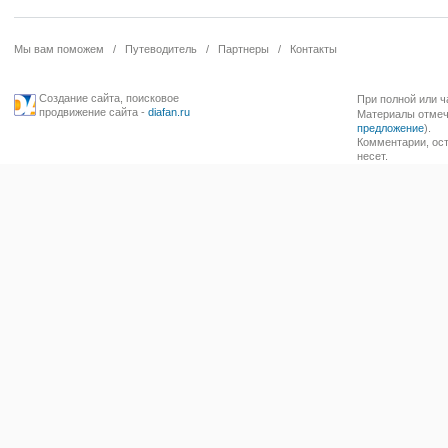
Мы вам поможем
/
Путеводитель
/
Партнеры
/
Контакты
Создание сайта
,
поисковое
При полной или ч
продвижение сайта
-
diafan.ru
Материалы отмече
предложение
).
Комментарии, ост
несет.