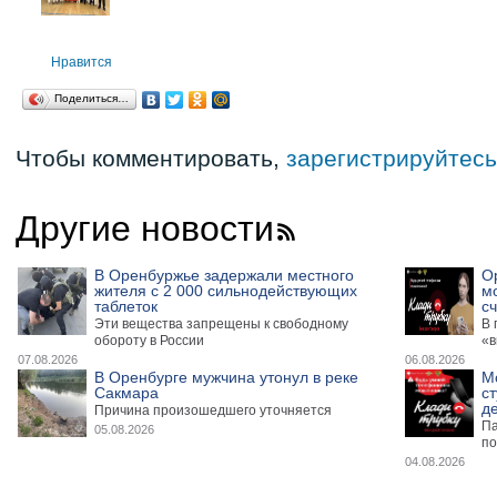
Нравится
Поделиться…
Чтобы комментировать,
зарегистрируйтесь
Другие новости
В Оренбуржье задержали местного
О
жителя с 2 000 сильнодействующих
м
таблеток
сч
Эти вещества запрещены к свободному
В 
обороту в России
«в
07.08.2026
06.08.2026
В Оренбурге мужчина утонул в реке
М
Сакмара
ст
де
Причина произошедшего уточняется
Па
05.08.2026
по
04.08.2026