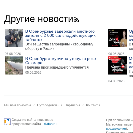
Другие новости
В Оренбуржье задержали местного
О
жителя с 2 000 сильнодействующих
м
таблеток
сч
Эти вещества запрещены к свободному
В 
обороту в России
«в
07.08.2026
06.08.2026
В Оренбурге мужчина утонул в реке
М
Сакмара
ст
де
Причина произошедшего уточняется
Па
05.08.2026
по
04.08.2026
Мы вам поможем
/
Путеводитель
/
Партнеры
/
Контакты
Создание сайта
,
поисковое
При полной или ч
продвижение сайта
-
diafan.ru
Материалы отмече
предложение
).
Комментарии, ост