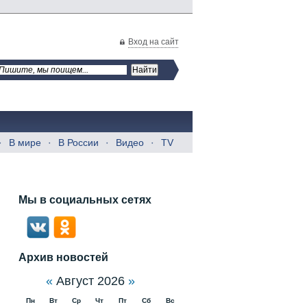
Вход на сайт
В мире
В России
Видео
TV
Мы в социальных сетях
Архив новостей
«
Август 2026
»
Пн
Вт
Ср
Чт
Пт
Сб
Вс