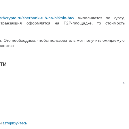
s://crypto.ru/sberbank-rub-na-bitkoin-btc/
выполняется по курсу,
транзакция оформлятся на Р2Р-площадке, то стоимость
я. Это необходимо, чтобы пользователь мог получить ожидаемую
менится.
ти
и
авторизуйтесь