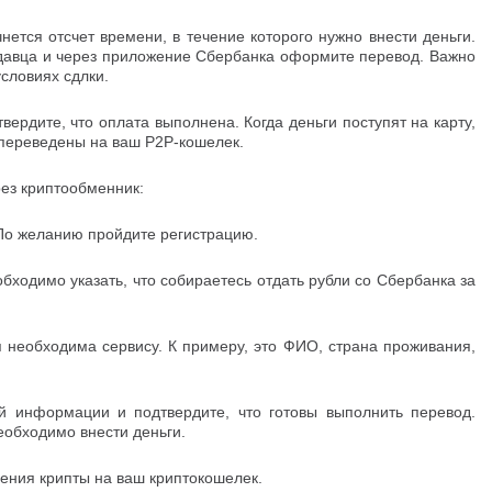
чнется отсчет времени, в течение которого нужно внести деньги.
одавца и через приложение Сбербанка оформите перевод. Важно
условиях сдлки.
вердите, что оплата выполнена. Когда деньги поступят на карту,
 переведены на ваш Р2Р-кошелек.
ез криптообменник:
 По желанию пройдите регистрацию.
обходимо указать, что собираетесь отдать рубли со Сбербанка за
 необходима сервису. К примеру, это ФИО, страна проживания,
ой информации и подтвердите, что готовы выполнить перевод.
еобходимо внести деньги.
ления крипты на ваш криптокошелек.