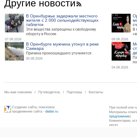
Другие новости
В Оренбуржье задержали местного
О
жителя с 2 000 сильнодействующих
м
таблеток
сч
Эти вещества запрещены к свободному
В 
обороту в России
«в
07.08.2026
06.08.2026
В Оренбурге мужчина утонул в реке
М
Сакмара
ст
де
Причина произошедшего уточняется
Па
05.08.2026
по
04.08.2026
Мы вам поможем
/
Путеводитель
/
Партнеры
/
Контакты
Создание сайта
,
поисковое
При полной или ч
продвижение сайта
-
diafan.ru
Материалы отмече
предложение
).
Комментарии, ост
несет.