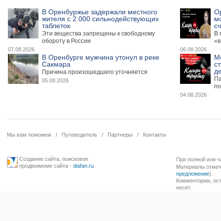
В Оренбуржье задержали местного
О
жителя с 2 000 сильнодействующих
м
таблеток
сч
Эти вещества запрещены к свободному
В 
обороту в России
«в
07.08.2026
06.08.2026
В Оренбурге мужчина утонул в реке
М
Сакмара
ст
де
Причина произошедшего уточняется
Па
05.08.2026
по
04.08.2026
Мы вам поможем
/
Путеводитель
/
Партнеры
/
Контакты
Создание сайта
,
поисковое
При полной или ч
продвижение сайта
-
diafan.ru
Материалы отмече
предложение
).
Комментарии, ост
несет.