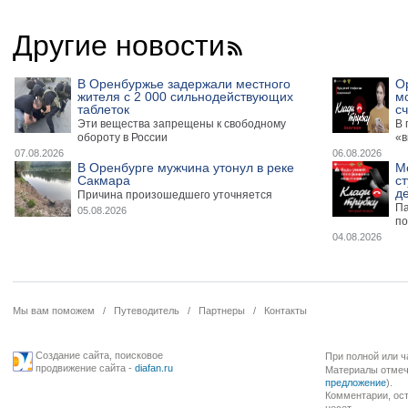
Другие новости
В Оренбуржье задержали местного
О
жителя с 2 000 сильнодействующих
м
таблеток
сч
Эти вещества запрещены к свободному
В 
обороту в России
«в
07.08.2026
06.08.2026
В Оренбурге мужчина утонул в реке
М
Сакмара
ст
де
Причина произошедшего уточняется
Па
05.08.2026
по
04.08.2026
Мы вам поможем
/
Путеводитель
/
Партнеры
/
Контакты
Создание сайта
,
поисковое
При полной или ч
продвижение сайта
-
diafan.ru
Материалы отмече
предложение
).
Комментарии, ост