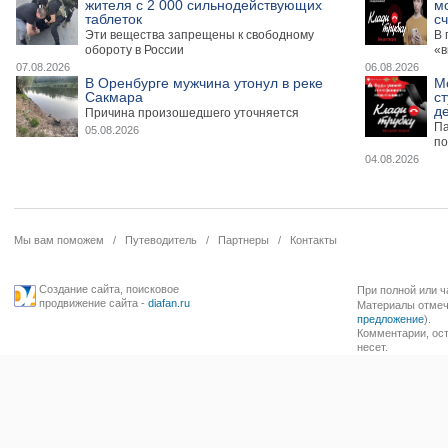
жителя с 2 000 сильнодействующих
м
таблеток
сч
Эти вещества запрещены к свободному
В 
обороту в России
«в
07.08.2026
06.08.2026
В Оренбурге мужчина утонул в реке
М
Сакмара
ст
де
Причина произошедшего уточняется
Па
05.08.2026
по
04.08.2026
Мы вам поможем
/
Путеводитель
/
Партнеры
/
Контакты
Создание сайта
,
поисковое
При полной или ч
продвижение сайта
-
diafan.ru
Материалы отмече
предложение
).
Комментарии, ост
несет.