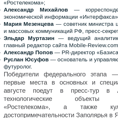
«Ростелекома»;
Александр Михайлов
— корреспонд
экономической информации «Интерфакса»
Мария Мезенцева
— советник министра ц
и массовых коммуникаций РФ, пресс-секр
Эльдар Муртазин
— ведущий аналитик
главный редактор сайта Mobile-Review.com
Александр Попов
— PR-директор «Базиса
Руслан Юсуфов
— основатель и управля
футуролог.
Победители федерального этапа —
первые места в основных и специ
августе поедут в пресс-тур в А
технологические объекты пре
«Ростелекома», а также к
достопримечательности Заполярья в 