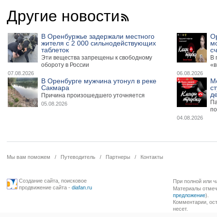
Другие новости
В Оренбуржье задержали местного
О
жителя с 2 000 сильнодействующих
м
таблеток
сч
Эти вещества запрещены к свободному
В 
обороту в России
«в
07.08.2026
06.08.2026
В Оренбурге мужчина утонул в реке
М
Сакмара
ст
де
Причина произошедшего уточняется
Па
05.08.2026
по
04.08.2026
Мы вам поможем
/
Путеводитель
/
Партнеры
/
Контакты
Создание сайта
,
поисковое
При полной или ч
продвижение сайта
-
diafan.ru
Материалы отмече
предложение
).
Комментарии, ост
несет.