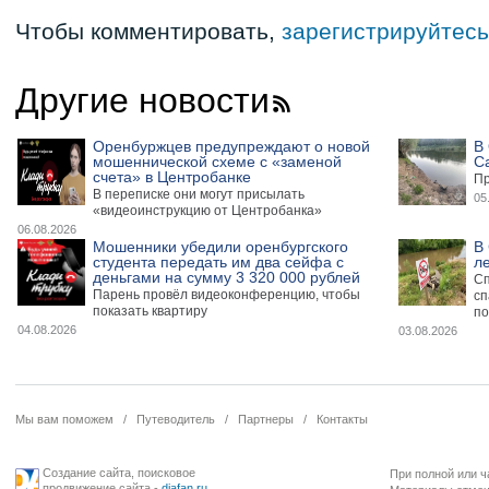
Чтобы комментировать,
зарегистрируйтесь
Другие новости
Оренбуржцев предупреждают о новой
В 
мошеннической схеме с «заменой
С
счета» в Центробанке
Пр
В переписке они могут присылать
05
«видеоинструкцию от Центробанка»
06.08.2026
Мошенники убедили оренбургского
В
студента передать им два сейфа с
л
деньгами на сумму 3 320 000 рублей
Сп
Парень провёл видеоконференцию, чтобы
сп
показать квартиру
по
04.08.2026
03.08.2026
Мы вам поможем
/
Путеводитель
/
Партнеры
/
Контакты
Создание сайта
,
поисковое
При полной или ч
продвижение сайта
-
diafan.ru