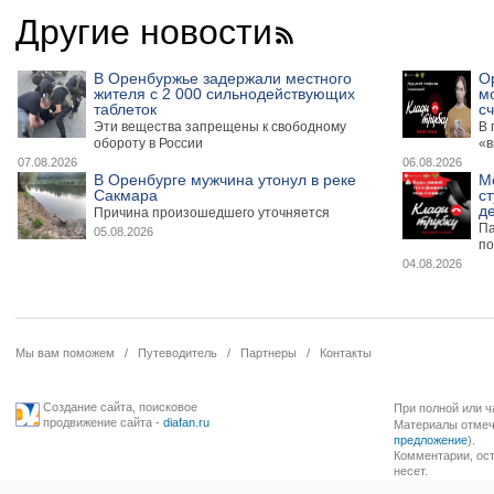
Другие новости
В Оренбуржье задержали местного
О
жителя с 2 000 сильнодействующих
м
таблеток
сч
Эти вещества запрещены к свободному
В 
обороту в России
«в
07.08.2026
06.08.2026
В Оренбурге мужчина утонул в реке
М
Сакмара
ст
де
Причина произошедшего уточняется
Па
05.08.2026
по
04.08.2026
Мы вам поможем
/
Путеводитель
/
Партнеры
/
Контакты
Создание сайта
,
поисковое
При полной или ч
продвижение сайта
-
diafan.ru
Материалы отмече
предложение
).
Комментарии, ост
несет.