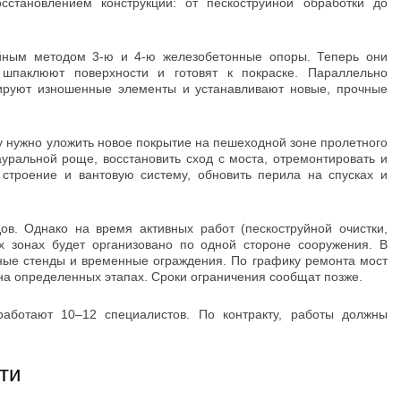
сстановлением конструкций: от пескоструйной обработки до
уйным методом 3-ю и 4-ю железобетонные опоры. Теперь они
шпаклюют поверхности и готовят к покраске. Параллельно
ируют изношенные элементы и устанавливают новые, прочные
 нужно уложить новое покрытие на пешеходной зоне пролетного
ауральной роще, восстановить сход с моста, отремонтировать и
 строение и вантовую систему, обновить перила на спусках и
в. Однако на время активных работ (пескоструйной очистки,
ых зонах будет организовано по одной стороне сооружения. В
ые стенды и временные ограждения. По графику ремонта мост
на определенных этапах. Сроки ограничения сообщат позже.
аботают 10–12 специалистов. По контракту, работы должны
ти