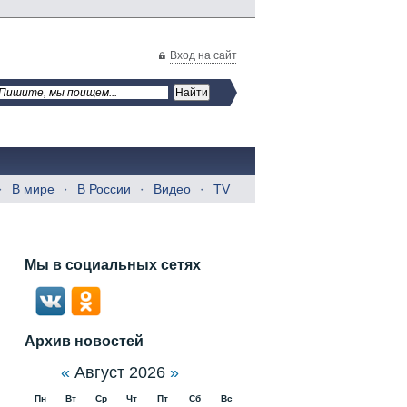
Вход на сайт
В мире
В России
Видео
TV
Мы в социальных сетях
Архив новостей
«
Август 2026
»
Пн
Вт
Ср
Чт
Пт
Сб
Вс