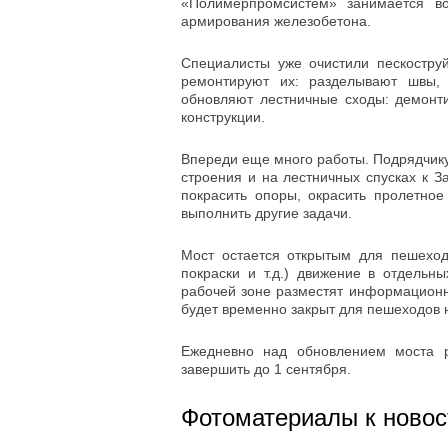
«Полимерпромсистем» занимается во
армирования железобетона.
Специалисты уже очистили пескостр
ремонтируют их: разделывают швы, 
обновляют лестничные сходы: демонт
конструкции.
Впереди еще много работы. Подрядчику
строения и на лестничных спусках к З
покрасить опоры, окрасить пролетное
выполнить другие задачи.
Мост остается открытым для пешеходо
покраски и т.д.) движение в отдельн
рабочей зоне разместят информационн
будет временно закрыт для пешеходов 
Ежедневно над обновлением моста р
завершить до 1 сентября.
Фотоматериалы к новос