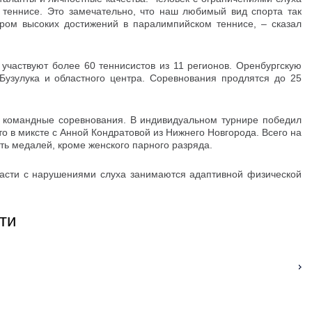
 теннисе. Это замечательно, что наш любимый вид спорта так
тром высоких достижений в паралимпийском теннисе, – сказал
 участвуют более 60 теннисистов из 11 регионов. Оренбургскую
Бузулука и областного центра. Соревнования продлятся до 25
 командные соревнования. В индивидуальном турнире победил
то в миксте с Анной Кондратовой из Нижнего Новгорода. Всего на
ь медалей, кроме женского парного разряда.
асти с нарушениями слуха занимаются адаптивной физической
ти