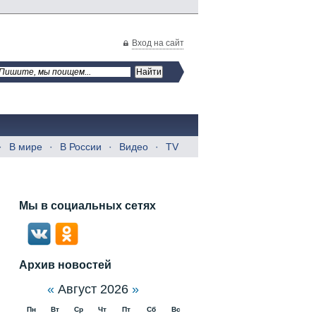
Вход на сайт
В мире
В России
Видео
TV
Мы в социальных сетях
Архив новостей
«
Август 2026
»
Пн
Вт
Ср
Чт
Пт
Сб
Вс