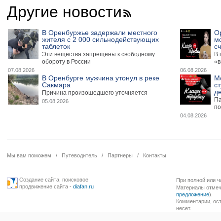
Другие новости
В Оренбуржье задержали местного
О
жителя с 2 000 сильнодействующих
м
таблеток
сч
Эти вещества запрещены к свободному
В 
обороту в России
«в
07.08.2026
06.08.2026
В Оренбурге мужчина утонул в реке
М
Сакмара
ст
де
Причина произошедшего уточняется
Па
05.08.2026
по
04.08.2026
Мы вам поможем
/
Путеводитель
/
Партнеры
/
Контакты
Создание сайта
,
поисковое
При полной или ч
продвижение сайта
-
diafan.ru
Материалы отмече
предложение
).
Комментарии, ост
несет.