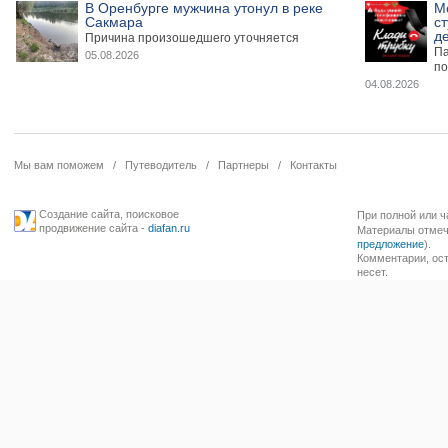
В Оренбурге мужчина утонул в реке
М
Сакмара
ст
де
Причина произошедшего уточняется
Па
05.08.2026
по
04.08.2026
Мы вам поможем
/
Путеводитель
/
Партнеры
/
Контакты
Создание сайта
,
поисковое
При полной или ч
продвижение сайта
-
diafan.ru
Материалы отмече
предложение
).
Комментарии, ост
несет.