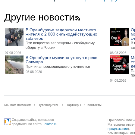
Другие новости
В Оренбуржье задержали местного
О
жителя с 2 000 сильнодействующих
м
таблеток
сч
Эти вещества запрещены к свободному
В 
обороту в России
«в
07.08.2026
06.08.2026
В Оренбурге мужчина утонул в реке
М
Сакмара
ст
де
Причина произошедшего уточняется
Па
05.08.2026
по
04.08.2026
Мы вам поможем
/
Путеводитель
/
Партнеры
/
Контакты
Создание сайта
,
поисковое
При полной или ч
продвижение сайта
-
diafan.ru
Материалы отмече
предложение
).
Комментарии, ост