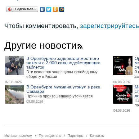
Поделиться…
Чтобы комментировать,
зарегистрируйтесь
Другие новости
В Оренбуржье задержали местного
О
жителя с 2 000 сильнодействующих
м
таблеток
сч
Эти вещества запрещены к свободному
В 
обороту в России
«в
07.08.2026
06.08.2026
В Оренбурге мужчина утонул в реке
М
Сакмара
ст
де
Причина произошедшего уточняется
Па
05.08.2026
по
04.08.2026
Мы вам поможем
/
Путеводитель
/
Партнеры
/
Контакты