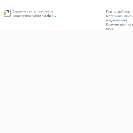
Создание сайта
,
поисковое
При полной или ч
продвижение сайта
-
diafan.ru
Материалы отмече
предложение
).
Комментарии, ост
несет.