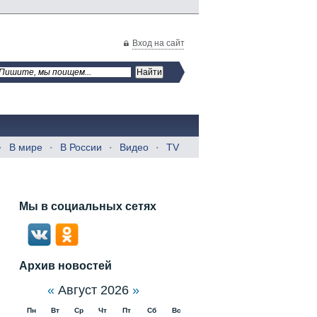
Вход на сайт
В мире
В России
Видео
TV
Мы в социальных сетях
Архив новостей
«
Август 2026
»
Пн
Вт
Ср
Чт
Пт
Сб
Вс