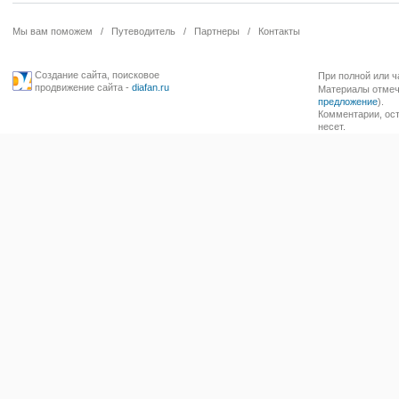
Мы вам поможем
/
Путеводитель
/
Партнеры
/
Контакты
Создание сайта
,
поисковое
При полной или ч
продвижение сайта
-
diafan.ru
Материалы отмече
предложение
).
Комментарии, ост
несет.