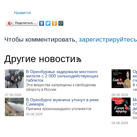
Нравится
Поделиться…
Чтобы комментировать,
зарегистрируйтесь
Другие новости
В Оренбуржье задержали местного
О
жителя с 2 000 сильнодействующих
м
таблеток
сч
Эти вещества запрещены к свободному
В 
обороту в России
«в
07.08.2026
06.08.2026
В Оренбурге мужчина утонул в реке
М
Сакмара
ст
де
Причина произошедшего уточняется
Па
05.08.2026
по
04.08.2026