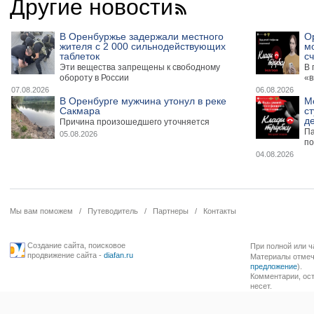
Другие новости
В Оренбуржье задержали местного
О
жителя с 2 000 сильнодействующих
м
таблеток
сч
Эти вещества запрещены к свободному
В 
обороту в России
«в
07.08.2026
06.08.2026
В Оренбурге мужчина утонул в реке
М
Сакмара
ст
де
Причина произошедшего уточняется
Па
05.08.2026
по
04.08.2026
Мы вам поможем
/
Путеводитель
/
Партнеры
/
Контакты
Создание сайта
,
поисковое
При полной или ч
продвижение сайта
-
diafan.ru
Материалы отмече
предложение
).
Комментарии, ост
несет.