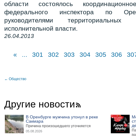
области состоялось координационн
федерального инспектора по Оре
руководителями территориальных 
исполнительной власти.
26.04.2013
«
...
301
302
303
304
305
306
30
← Общество
Другие новости
В Оренбурге мужчина утонул в реке
М
Сакмара
ст
де
Причина произошедшего уточняется
Па
05.08.2026
по