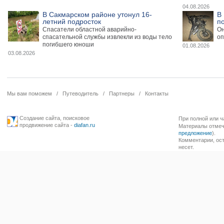
04.08.2026
В Сакмарском районе утонул 16-
В
летний подросток
п
Спасатели областной аварийно-
Он
спасательной службы извлекли из воды тело
оп
погибшего юноши
01.08.2026
03.08.2026
Мы вам поможем
/
Путеводитель
/
Партнеры
/
Контакты
Создание сайта
,
поисковое
При полной или ч
продвижение сайта
-
diafan.ru
Материалы отмече
предложение
).
Комментарии, ост
несет.