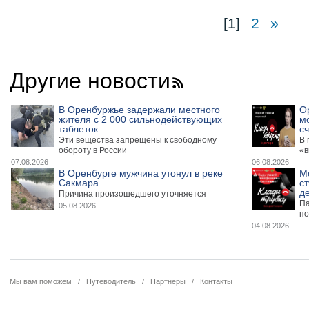
[1]
2
»
Другие новости
В Оренбуржье задержали местного
О
жителя с 2 000 сильнодействующих
м
таблеток
сч
Эти вещества запрещены к свободному
В 
обороту в России
«в
07.08.2026
06.08.2026
В Оренбурге мужчина утонул в реке
М
Сакмара
ст
де
Причина произошедшего уточняется
Па
05.08.2026
по
04.08.2026
Мы вам поможем
/
Путеводитель
/
Партнеры
/
Контакты