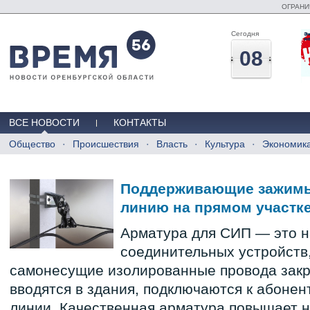
ОГРАНИ
Сегодня
08
ВСЕ НОВОСТИ
КОНТАКТЫ
Общество
Происшествия
Власть
Культура
Экономик
Поддерживающие зажимы 
линию на прямом участк
Арматура для СИП — это н
соединительных устройств
самонесущие изолированные провода закр
вводятся в здания, подключаются к абонен
линии. Качественная арматура повышает 