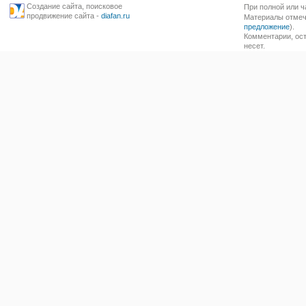
Создание сайта
,
поисковое
При полной или ч
продвижение сайта
-
diafan.ru
Материалы отмече
предложение
).
Комментарии, ост
несет.