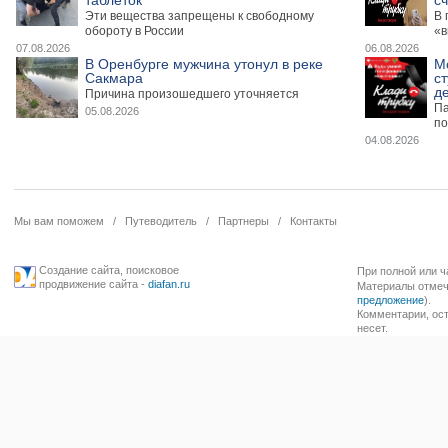
таблеток
сч
Эти вещества запрещены к свободному
В 
обороту в России
«в
07.08.2026
06.08.2026
В Оренбурге мужчина утонул в реке
М
Сакмара
ст
де
Причина произошедшего уточняется
Па
05.08.2026
по
04.08.2026
Мы вам поможем
/
Путеводитель
/
Партнеры
/
Контакты
Создание сайта
,
поисковое
При полной или ч
продвижение сайта
-
diafan.ru
Материалы отмече
предложение
).
Комментарии, ост
несет.